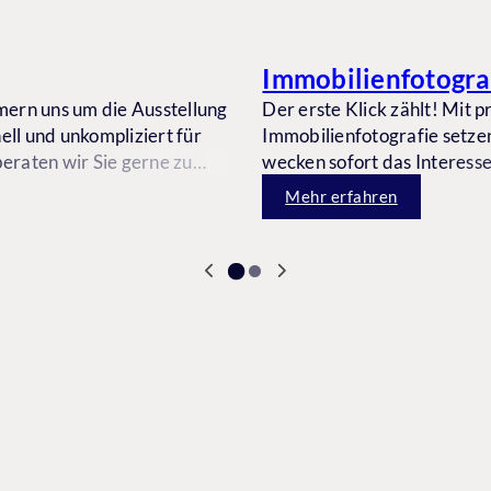
Immobilienfotogra
mern uns um die Ausstellung
Der erste Klick zählt! Mit p
ell und unkompliziert für
Immobilienfotografie setzen
eraten wir Sie gerne zu
wecken sofort das Interesse
r Wertsteigerung.
schnellere, wertgerechte 
Mehr erfahren
erfolgreichen Verkauf.