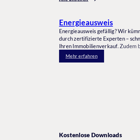
Energieausweis
Energieausweis gefällig? Wir küm
durch zertifizierte Experten – schn
Ihren Immobilienverkauf. Zudem b
energieeffizienten Maßnahmen zu
Mehr erfahren
Kostenlose Downloads