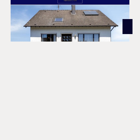
VERKAUFT
56727 Mayen
Gepflegtes Einfamilienhaus in Randlage mit Garage und Blick ins Grüne
Haus zu kaufen
Wohnfläche: ca. 207 m²
Zimmer: 6
Mehr erfahren