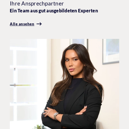
Ihre Ansprechpartner
Ein Team aus gut ausgebildeten Experten
Alle ansehen
I
+
c