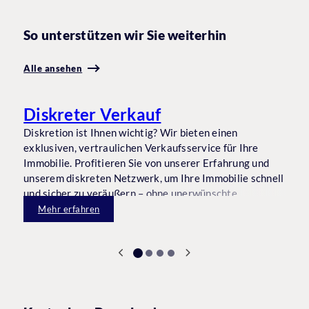
So unterstützen wir Sie weiterhin
Alle ansehen
Diskreter Verkauf
Diskretion ist Ihnen wichtig? Wir bieten einen
D
exklusiven, vertraulichen Verkaufsservice für Ihre
I
Immobilie. Profitieren Sie von unserer Erfahrung und
L
unserem diskreten Netzwerk, um Ihre Immobilie schnell
K
und sicher zu veräußern – ohne unerwünschte
u
Aufmerksamkeit.
Mehr erfahren