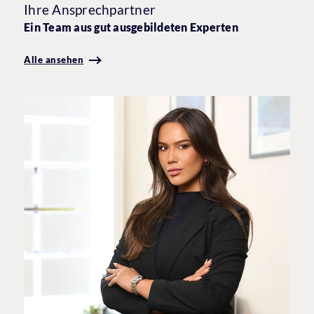
Ihre Ansprechpartner
Ein Team aus gut ausgebildeten Experten
Alle ansehen
I
+
c