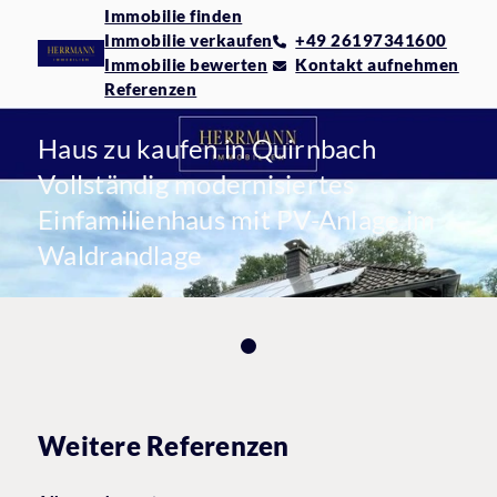
Immobilie finden
Immobilie verkaufen
+49 26197341600
Immobilie bewerten
Kontakt aufnehmen
Referenzen
Haus zu kaufen in Quirnbach
Vollständig modernisiertes
Einfamilienhaus mit PV-Anlage im
Waldrandlage
Weitere Referenzen