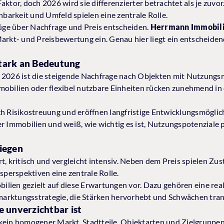
ktor, doch 2026 wird sie differenzierter betrachtet als je zuvor.
hbarkeit und Umfeld spielen eine zentrale Rolle.
ge über Nachfrage und Preis entscheiden.
Herrmann Immobil
arkt- und Preisbewertung ein. Genau hier liegt ein entscheiden
tark an Bedeutung
t 2026 ist die steigende Nachfrage nach Objekten mit Nutzung
mobilien oder flexibel nutzbare Einheiten rücken zunehmend i
ch Risikostreuung und eröffnen langfristige Entwicklungsmögli
r Immobilien und weiß, wie wichtig es ist, Nutzungspotenziale 
iegen
, kritisch und vergleicht intensiv. Neben dem Preis spielen Zust
perspektiven eine zentrale Rolle.
lien gezielt auf diese Erwartungen vor. Dazu gehören eine real
arktungsstrategie, die Stärken hervorhebt und Schwächen tran
 unverzichtbar ist
kein homogener Markt. Stadtteile, Objektarten und Zielgruppen 