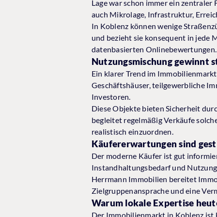
Lage war schon immer ein zentraler Fa
auch Mikrolage, Infrastruktur, Erreic
In Koblenz können wenige Straßenzü
und bezieht sie konsequent in jede M
datenbasierten Onlinebewertungen.
Nutzungsmischung gewinnt s
Ein klarer Trend im Immobilienmark
Geschäftshäuser, teilgewerbliche Im
Investoren.
Diese Objekte bieten Sicherheit dur
begleitet regelmäßig Verkäufe solche
realistisch einzuordnen.
Käufererwartungen sind gest
Der moderne Käufer ist gut informiert
Instandhaltungsbedarf und Nutzungs
Herrmann Immobilien bereitet Immobi
Zielgruppenansprache und eine Verm
Warum lokale Expertise heute
Der Immobilienmarkt in Koblenz ist 