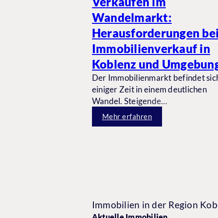
Verkaufen im
Wandelmarkt:
Herausforderungen be
Immobilienverkauf in
Koblenz und Umgebun
Der Immobilienmarkt befindet sich
einiger Zeit in einem deutlichen
Wandel. Steigende
Finanzierungskosten, veränderte
Mehr erfahren
Käufererwartungen und eine spür
höhere Angebotsdichte haben da
geführt, dass Immobilienverkäufe
deutlich anspruchsvoller geworde
sind.
Immobilien in der Region Kob
Aktuelle Immobilien