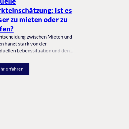
uelle
kteinschätzung: Ist es
ser zu mieten oder zu
fen?
ntscheidung zwischen Mieten und
n hängt stark von der
iduellen Lebenssituation und den
ziellen Möglichkeiten ab. Wir
chten die Vor- und Nachteile
hr erfahren
r Optionen angesichts der
llen Marktlage.