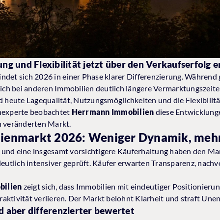
 und Flexibilität jetzt über den Verkaufserfolg 
ndet sich 2026 in einer Phase klarer Differenzierung. Während 
 sich bei anderen Immobilien deutlich längere Vermarktungsze
d heute Lagequalität, Nutzungsmöglichkeiten und die Flexibilitä
enexperte beobachtet
Herrmann Immobilien
diese Entwicklunge
n veränderten Markt.
ienmarkt 2026: Weniger Dynamik, mehr
und eine insgesamt vorsichtigere Käuferhaltung haben den Mar
tlich intensiver geprüft. Käufer erwarten Transparenz, nachvo
bilien
zeigt sich, dass Immobilien mit eindeutiger Positionieru
aktivität verlieren. Der Markt belohnt Klarheit und straft Unen
d aber differenzierter bewertet