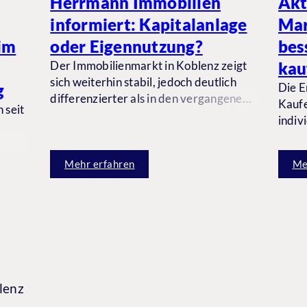
Herrmann Immobilien
Akt
informiert: Kapitalanlage
Mar
im
oder Eigennutzung?
bes
Der Immobilienmarkt in Koblenz zeigt
kau
sich weiterhin stabil, jedoch deutlich
g
Die E
differenzierter als in den vergangenen
Kaufe
 seit
Jahren. Käufer und Investoren agieren
indiv
selektiver,
finan
Finanzierungsentscheidungen werden
beleu
sorgfältiger geprüft und Immobilien
Mehr erfahren
Me
beide
bar
werden zunehmend nach
aktue
zu
Nutzungspotenzial, Ertragssicherheit
 heute
und langfristiger Perspektive bewertet.
n
lenz